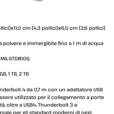
ici)x11,0 cm (4,3 pollici)x6,5 cm (2,6 pollici)
la polvere e immergibile fino a 1 m di acqua
 MIL-STD810G
B, 1 TB, 2 TB
nderbolt 4 da 0,7 m con un adattatore USB
ssere utilizzato per il collegamento a porte
tà, oltre a USB4, Thunderbolt 3 e
sale per gli standard moderni di oggi.