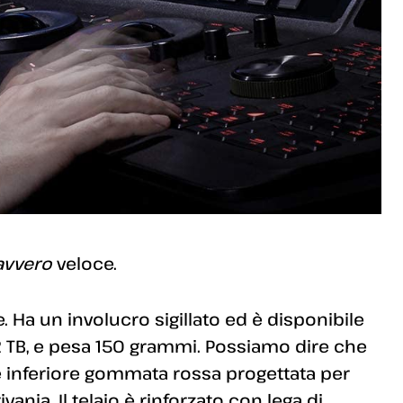
avvero
veloce.
e. Ha un involucro sigillato ed è disponibile
e 2 TB, e pesa 150 grammi. Possiamo dire che
e inferiore gommata rossa progettata per
ivania. Il telaio è rinforzato con lega di