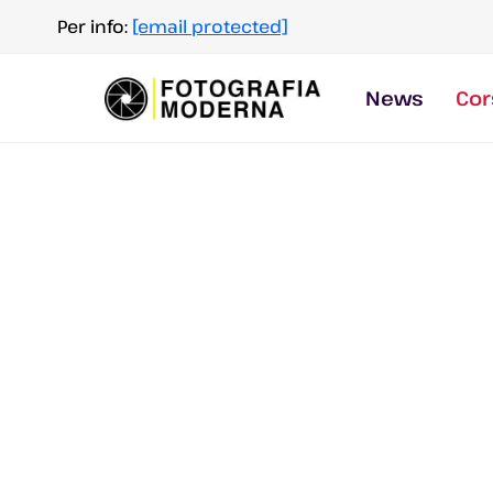
Salta
Per info:
[email protected]
al
contenuto
News
Cor