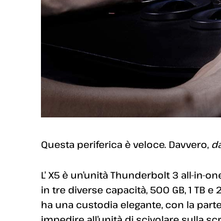
Questa periferica è veloce. Davvero,
d
L’ X5 è un’unità Thunderbolt 3 all-in-on
in tre diverse capacità, 500 GB, 1 TB 
ha una custodia elegante, con la part
impedire all’unità di scivolare sulla scr