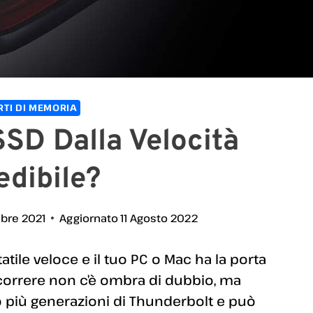
TI DI MEMORIA
SD Dalla Velocità
edibile?
bre 2021
Aggiornato
11 Agosto 2022
tile veloce e il tuo PC o Mac ha la porta
rcorrere non c’è ombra di dubbio, ma
no più generazioni di Thunderbolt e può