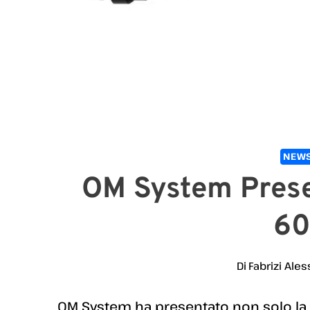
NEWS
OM System Prese
6
Di
Fabrizi Ales
OM System ha presentato non solo la 