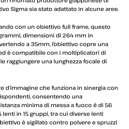
n un rinomato produttore giapponese di
tivo Sigma sia stato adattato in alcune aree.
ndo con un obiettivo full frame, questo
grammi, dimensioni di 264 mm in
vertendo a 35mm, l’obiettivo copre una
 è compatibile con i moltiplicatori di
bile raggiungere una lunghezza focale di
tore d’immagine che funziona in sinergia con
orrispondenti, consentendo una
distanza minima di messa a fuoco è di 56
enti in 15 gruppi, tra cui diverse lenti
biettivo è sigillato contro polvere e spruzzi