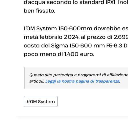
d’acqua secondo lo standard IPX1. Inol
ben fissato.
L’OM System 150-600mm dovrebbe esse
metà febbraio 2024, al prezzo di 2.699
costo del Sigma 150-600 mm F5-6.3 DG
poco meno di 1.400 euro.
Questo sito partecipa a programmi di affiliazion
articoli.
Leggi la nostra pagina di trasparenza
.
Tag
#
OM System
articolo: