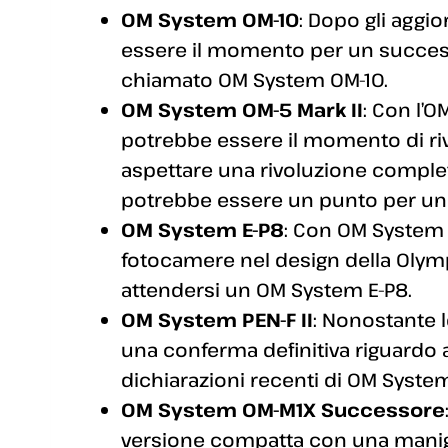
OM System OM-10
: Dopo gli aggi
essere il momento per un success
chiamato OM System OM-10.
OM System OM-5 Mark II
: Con l’O
potrebbe essere il momento di riv
aspettare una rivoluzione comple
potrebbe essere un punto per un po
OM System E-P8
: Con OM System 
fotocamere nel design della Olymp
attendersi un OM System E-P8.
OM System PEN-F II
: Nonostante l
una conferma definitiva riguardo a
dichiarazioni recenti di OM Syst
OM System OM-M1X Successore
versione compatta con una manigl