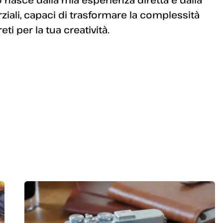
arziali, capaci di trasformare la complessità
i per la tua creatività.