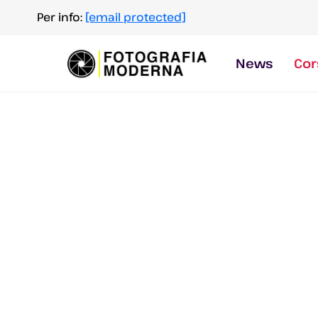
Salta
Per info:
[email protected]
al
contenuto
News
Cor