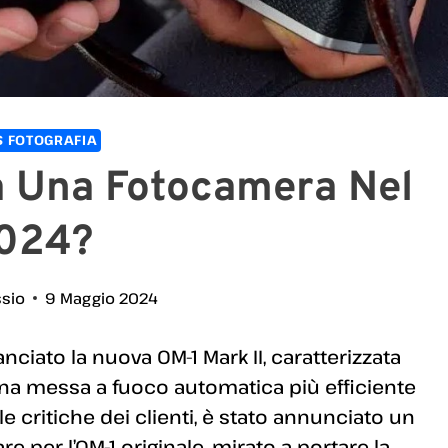
 FOTOGRAFIA
a Una Fotocamera Nel
024?
ssio
9 Maggio 2024
ciato la nuova OM-1 Mark II, caratterizzata
i una messa a fuoco automatica più efficiente
le critiche dei clienti, è stato annunciato un
per l’OM-1 originale, mirato a portare la