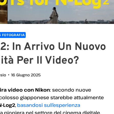
 FOTOGRAFIA
2: In Arrivo Un Nuovo
ità Per Il Video?
ssio
16 Giugno 2025
gira video con Nikon
: secondo nuove
 il colosso giapponese starebbe attualmente
N-Log2
,
basandosi sull’esperienza
da pioniera nel settore del cinema digitale.