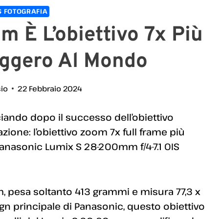
 FOTOGRAFIA
È L’obiettivo 7x Più
eggero Al Mondo
sio
22 Febbraio 2024
iando dopo il successo dell’obiettivo
ione: l’obiettivo zoom 7x full frame più
 Panasonic Lumix S 28-200mm f/4-7.1 OIS
, pesa soltanto 413 grammi e misura 77,3 x
gn principale di Panasonic, questo obiettivo