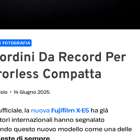
 FOTOGRAFIA
eordini Da Record Per
rorless Compatta
ssio
14 Giugno 2025
ficiale, la
nuova
Fujifilm X-E5
ha già
itori internazionali hanno segnalato
nando questo nuovo modello come una delle
ieste di sempre
.