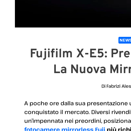
NEWS
Fujifilm X-E5: Pr
La Nuova Mir
Di
Fabrizi Ale
A poche ore dalla sua presentazione uf
conquistato il mercato. Diversi rivend
un’impennata nei preordini, posizio
fotocamere mirrorless Fuji
più rich