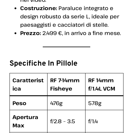
Costruzione:
Paraluce integrato e
design robusto da serie L, ideale per
paesaggisti e cacciatori di stelle.
Prezzo:
2.499 €, in arrivo a fine mese.
Specifiche In Pillole
Caratterist
RF 7-14mm
RF 14mm
ica
Fisheye
f/1.4L VCM
Peso
476g
578g
Apertura
f/2.8 – 3.5
f/1.4
Max