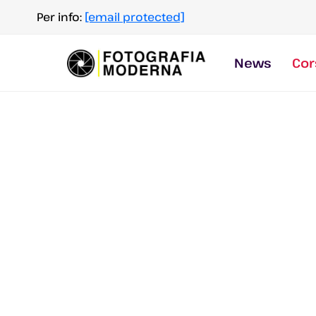
Salta
Per info:
[email protected]
al
contenuto
News
Cor