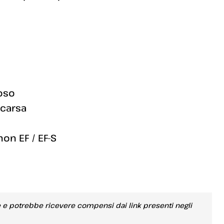
oso
scarsa
non EF / EF-S
e e potrebbe ricevere compensi dai link presenti negli