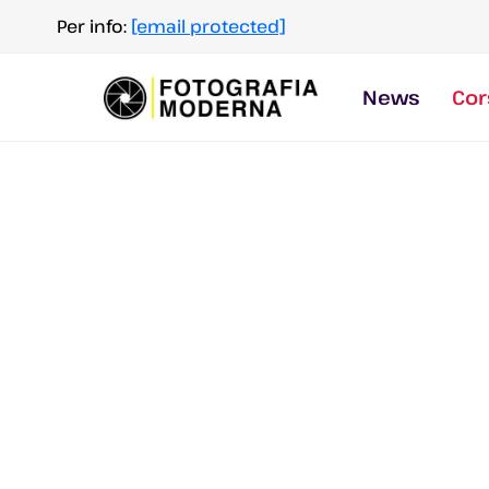
Salta
Per info:
[email protected]
al
contenuto
News
Cor