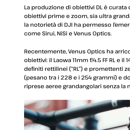
La produzione di obiettivi DL è curat
obiettivi prime e zoom, sia ultra gran
la notorietà di DJI ha permesso l’emerg
come Sirui, NiSi e Venus Optics.
Recentemente, Venus Optics ha arricch
obiettivi: il Laowa 11mm f/4.5 FF RL e il 
definiti rettilinei (“RL”) e promettenti 
(pesano tra i 228 e i 254 grammi) e do
riprese aeree grandangolari senza la 