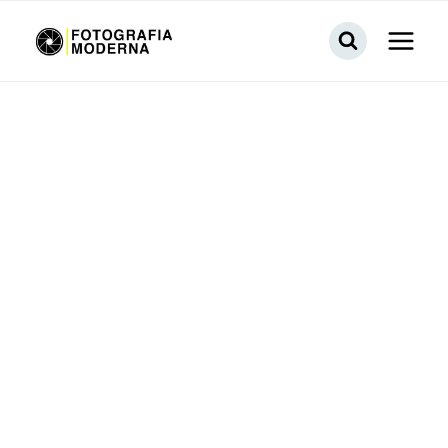
Salta
al
contenuto