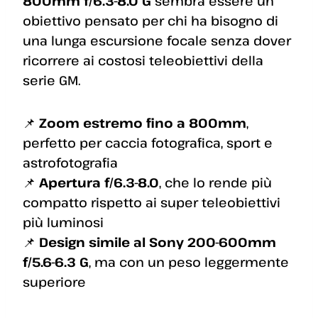
800mm f/6.3-8.0 G
sembra essere un
obiettivo pensato per chi ha bisogno di
una lunga escursione focale senza dover
ricorrere ai costosi teleobiettivi della
serie GM.
📌
Zoom estremo fino a 800mm
,
perfetto per caccia fotografica, sport e
astrofotografia
📌
Apertura f/6.3-8.0
, che lo rende più
compatto rispetto ai super teleobiettivi
più luminosi
📌
Design simile al Sony 200-600mm
f/5.6-6.3 G
, ma con un peso leggermente
superiore