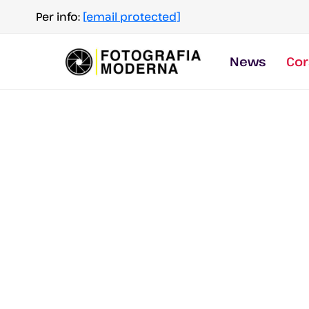
Salta
Per info:
[email protected]
al
contenuto
News
Cor