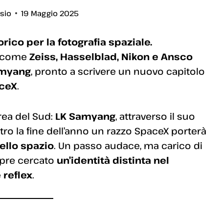
ssio
19 Maggio 2025
ico per la fotografia spaziale.
i come
Zeiss, Hasselblad, Nikon e Ansco
myang
, pronto a scrivere un nuovo capitolo
aceX
.
orea del Sud:
LK Samyang
, attraverso il suo
ro la fine dell’anno un razzo SpaceX porterà
ello spazio
. Un passo audace, ma carico di
mpre cercato
un’identità distinta nel
 reflex
.