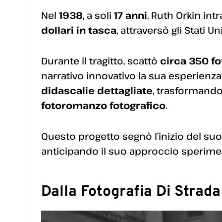
Nel
1938
, a soli
17 anni
, Ruth Orkin int
dollari in tasca
, attraversò gli Stati Un
Durante il tragitto, scattò
circa 350 fo
narrativo innovativo la sua esperienz
didascalie dettagliate
, trasformando 
fotoromanzo fotografico
.
Questo progetto segnò l’inizio del su
anticipando il suo approccio sperim
Dalla Fotografia Di Strad