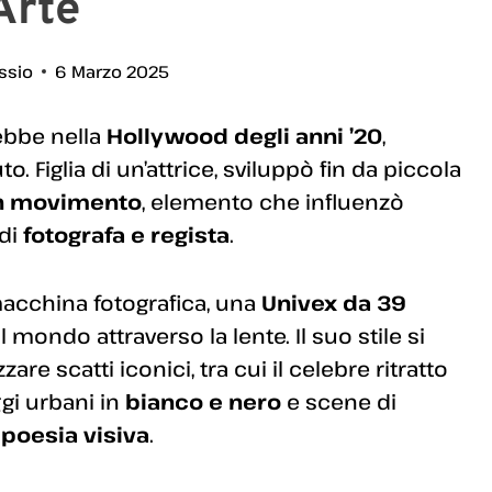
Arte
essio
6 Marzo 2025
bbe nella
Hollywood degli anni ’20
,
 Figlia di un’attrice, sviluppò fin da piccola
n movimento
, elemento che influenzò
 di
fotografa e regista
.
macchina fotografica, una
Univex da 39
il mondo attraverso la lente. Il suo stile si
are scatti iconici, tra cui il celebre ritratto
gi urbani in
bianco e nero
e scene di
a
poesia visiva
.