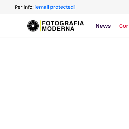
Salta
Per info:
[email protected]
al
contenuto
News
Cor