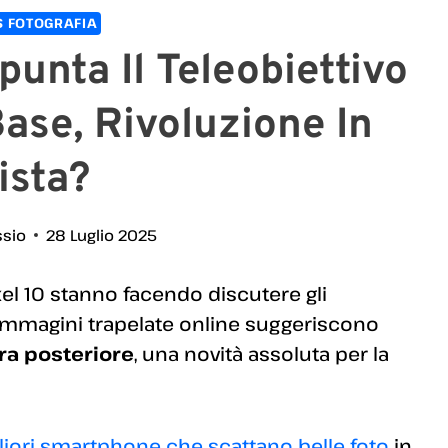
 FOTOGRAFIA
punta Il Teleobiettivo
ase, Rivoluzione In
ista?
ssio
28 Luglio 2025
xel 10 stanno facendo discutere gli
 immagini trapelate online suggeriscono
ra posteriore
, una novità assoluta per la
liori smartphone che scattano belle foto
in