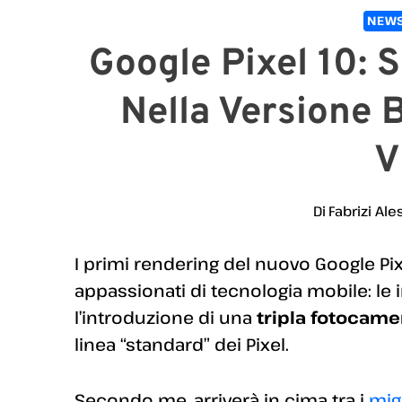
NEWS
Google Pixel 10: S
Nella Versione B
V
Di
Fabrizi Ale
I primi rendering del nuovo Google Pi
appassionati di tecnologia mobile: le
l’introduzione di una
tripla fotocame
linea “standard” dei Pixel.
Secondo me, arriverà in cima tra i
mig