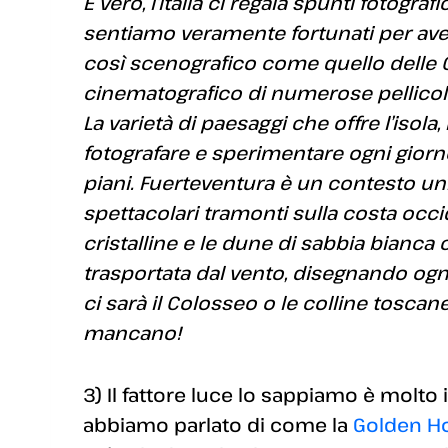
È vero, l’Italia ci regala spunti fotogr
sentiamo veramente fortunati per avere
così scenografico come quello delle C
cinematografico di numerose pellicole
La varietà di paesaggi che offre l’isola
fotografare e sperimentare ogni giorno 
piani. Fuerteventura è un contesto unic
spettacolari tramonti sulla costa occi
cristalline e le dune di sabbia bianca 
trasportata dal vento, disegnando ogn
ci sarà il Colosseo o le colline tosca
mancano!
3) Il fattore luce lo sappiamo è molto
abbiamo parlato di come la
Golden H