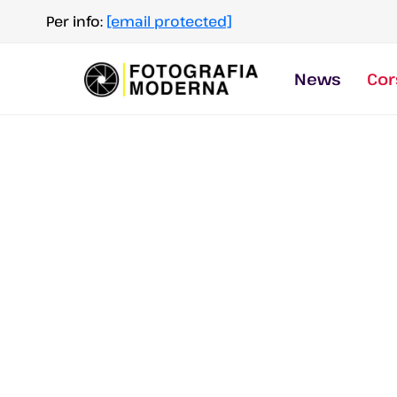
Salta
Per info:
[email protected]
al
contenuto
News
Cor