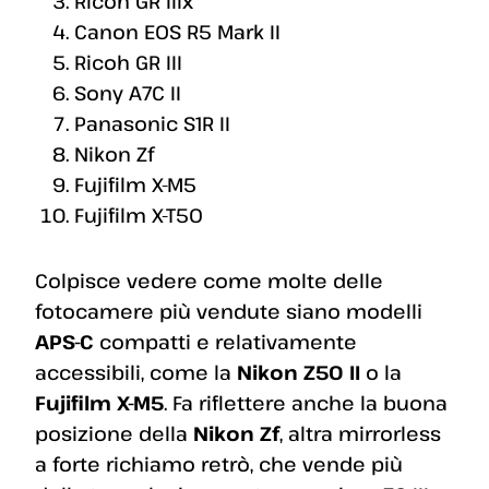
Ricoh GR IIIx
Canon EOS R5 Mark II
Ricoh GR III
Sony A7C II
Panasonic S1R II
Nikon Zf
Fujifilm X-M5
Fujifilm X-T50
Colpisce vedere come molte delle
fotocamere più vendute siano modelli
APS-C
compatti e relativamente
accessibili, come la
Nikon Z50 II
o la
Fujifilm X-M5
. Fa riflettere anche la buona
posizione della
Nikon Zf
, altra mirrorless
a forte richiamo retrò, che vende più