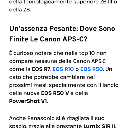
della tecnologicamente superiore Z6 III o
della Z8.
Un’assenza Pesante: Dove Sono
Finite Le Canon APS-C?
È curioso notare che nella top 10 non
compare nessuna delle Canon APS-C
come la
EOS R7
,
EOS R10
o
EOS R50
. Un
dato che potrebbe cambiare nei
prossimi mesi, specialmente con il lancio
della nuova
EOS R50 V
e della
PowerShot V1
.
Anche Panasonic si è ritagliata il suo
spazio, grazie alla prestante
Lumix S1R II
,