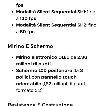
fps
Modalità Silent Sequential SH1
: fino
a
120 fps
Modalità Silent Sequential SH2
: fino
a
50 fps
Mirino E Schermo
Mirino elettronico OLED
da
2,36
milioni di punti
Schermo LCD posteriore
da
3
pollici
, con
pannello touch
orientabile
(1,62 milioni di punti,
formato 3:2)
Resistenza E Costruzione