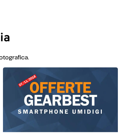
ia
otografica.