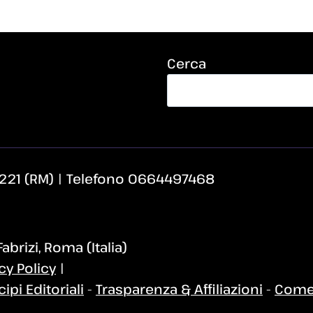
Cerca
i 221 (RM) | Telefono 0664497468
brizi, Roma (Italia)
cy Policy
|
cipi Editoriali
-
Trasparenza & Affiliazioni
-
Come 