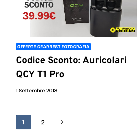
OFFERTE GEARBEST FOTOGRAFIA
Codice Sconto: Auricolari
QCY T1 Pro
1 Settembre 2018
Navigazione
Pagina
1
2
Pagina
successiva