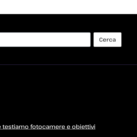
Cerca
testiamo fotocamere e obiettivi