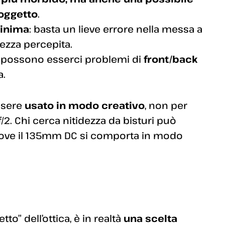
soggetto
.
minima
: basta un lieve errore nella messa a
ezza percepita.
, possono esserci problemi di
front/back
a.
essere
usato in modo creativo
, non per
f/2. Chi cerca nitidezza da bisturi può
, dove il 135mm DC si comporta in modo
o” dell’ottica, è in realtà
una scelta