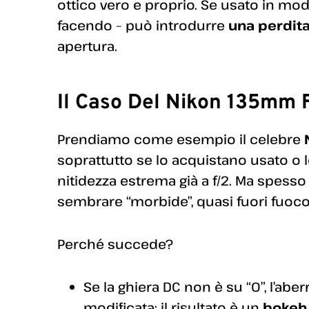
ottico vero e proprio. Se usato in mod
facendo – può introdurre
una perdita
apertura.
Il Caso Del Nikon 135mm 
Prendiamo come esempio il celebre
soprattutto se lo acquistano usato o l
nitidezza estrema già a f/2. Ma spess
sembrare “morbide”, quasi fuori fuoco
Perché succede?
Se la ghiera DC non è su “0”, l’ab
modificata: il risultato è un
bokeh 