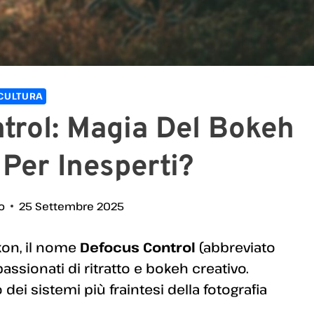
CULTURA
trol: Magia Del Bokeh
Per Inesperti?
o
25 Settembre 2025
ikon, il nome
Defocus Control
(abbreviato
assionati di ritratto e bokeh creativo.
ei sistemi più fraintesi della fotografia