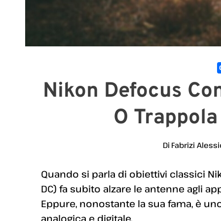
Nikon Defocus Con
O Trappola 
Di
Fabrizi Alessi
Quando si parla di obiettivi classici N
DC) fa subito alzare le antenne agli app
Eppure, nonostante la sua fama, è uno d
analogica e digitale.