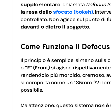
supplementare
, chiamata
Defocus I
la resa dello
sfocato (bokeh)
, inter
controllato. Non agisce sul punto di f
davanti o dietro il soggetto
.
Come Funziona Il Defocus
Il principio è semplice, almeno sulla 
o
“F” (Front)
si agisce rispettivamente
rendendolo più morbido, cremoso, av
si comporta come un 135mm f/2 normale
possibile.
Ma attenzione: questo sistema
non è 