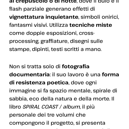
al crepuscolo o di notte
, dove il buio e il
flash parziale generano effetti di
vignettatura inquietante
, simboli onirici,
fantasmi visivi. Utilizza
tecniche miste
come doppie esposizioni, cross-
processing, graffiature, disegni sulle
stampe, dipinti, testi scritti a mano.
Non si tratta solo di
fotografia
documentaria
: il suo lavoro è una
forma
di resistenza poetica
, dove ogni
immagine si fa spazio mentale, spirale di
sabbia, eco della natura e della morte. Il
libro
SPIRAL COAST / album
, il più
personale dei tre volumi che
compongono il progetto, si presenta