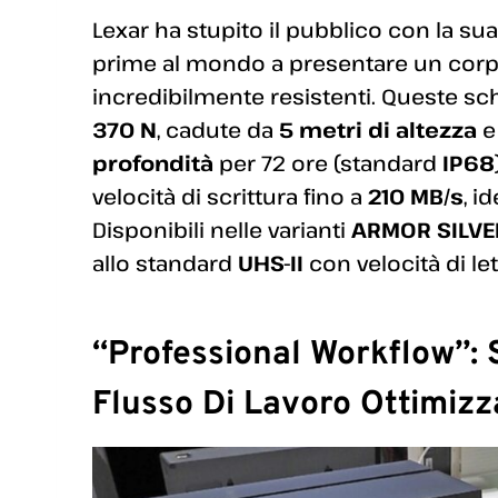
Lexar ha stupito il pubblico con la su
prime al mondo a presentare un cor
incredibilmente resistenti. Queste s
370 N
, cadute da
5 metri di altezza
e
profondità
per 72 ore (standard
IP68
velocità di scrittura fino a
210 MB/s
, i
Disponibili nelle varianti
ARMOR SILVE
allo standard
UHS-II
con velocità di le
“Professional Workflow”: 
Flusso Di Lavoro Ottimizz