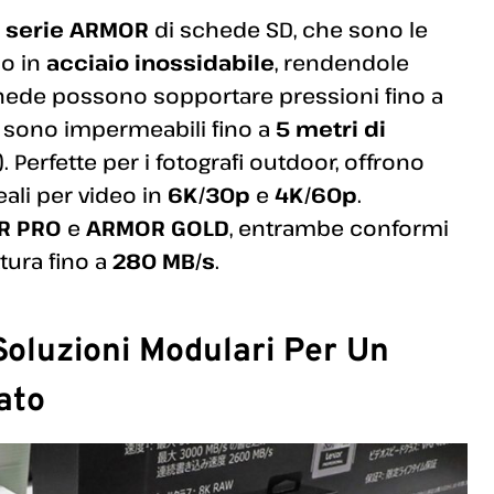
a
serie ARMOR
di schede SD, che sono le
po in
acciaio inossidabile
, rendendole
chede possono sopportare pressioni fino a
 sono impermeabili fino a
5 metri di
). Perfette per i fotografi outdoor, offrono
deali per video in
6K/30p
e
4K/60p
.
R PRO
e
ARMOR GOLD
, entrambe conformi
ttura fino a
280 MB/s
.
Soluzioni Modulari Per Un
ato