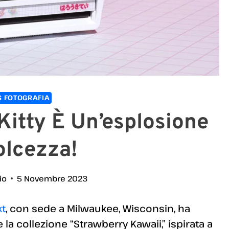
 FOTOGRAFIA
 Kitty È Un’esplosione
olcezza!
io
5 Novembre 2023
kt
, con sede a Milwaukee, Wisconsin, ha
la collezione “Strawberry Kawaii,” ispirata a