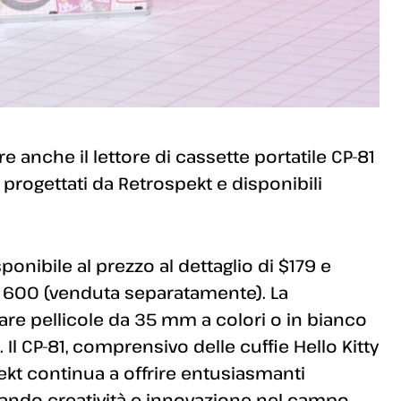
re anche il lettore di cassette portatile CP-81
 progettati da Retrospekt e disponibili
ponibile al prezzo al dettaglio di $179 e
oid 600 (venduta separatamente). La
zare pellicole da 35 mm a colori o in bianco
 Il CP-81, comprensivo delle cuffie Hello Kitty
ekt continua a offrire entusiasmanti
rando creatività e innovazione nel campo