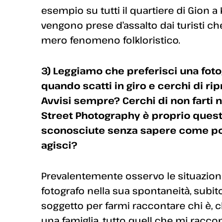
esempio su tutti il quartiere di Gion a K
vengono prese d’assalto dai turisti c
mero fenomeno folkloristico.
3) Leggiamo che preferisci una fotog
quando scatti in giro e cerchi di 
Avvisi sempre? Cerchi di non farti no
Street Photography è proprio quest
sconosciute senza sapere come po
agisci?
Prevalentemente osservo le situazion
fotografo nella sua spontaneità, subi
soggetto per farmi raccontare chi è, 
una famiglia, tutto quell che mi racco