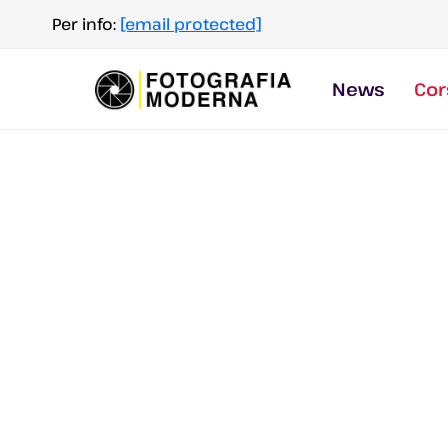
Salta
Per info:
[email protected]
al
contenuto
News
Cor