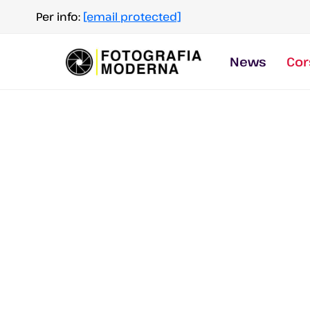
Salta
Per info:
[email protected]
al
contenuto
News
Cor