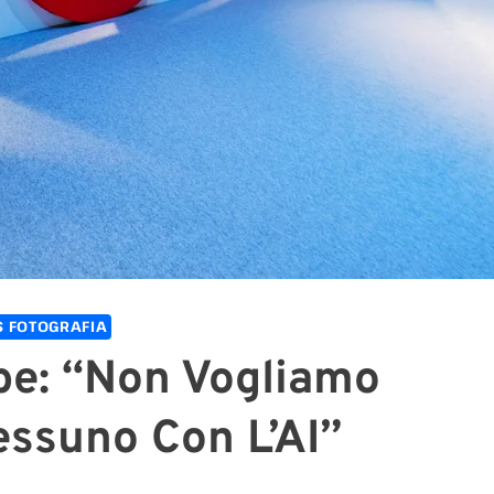
 FOTOGRAFIA
be: “Non Vogliamo
ssuno Con L’AI”