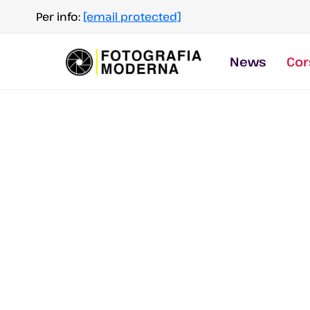
Salta
Per info:
[email protected]
al
contenuto
News
Cor