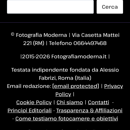
Cerca
© Fotografia Moderna | Via Casetta Mattei
221 (RM) | Telefono 0664497468
|2015–2026 Fotografiamoderna.it |
Testata indipendente fondata da Alessio
Fabrizi, Roma (Italia)
Email redazione:
[email protected]
|
Privacy
Policy
|
Cookie Policy
|
Chi siamo
|
Contatti
-
Principi Editoriali
-
Trasparenza & Affiliazioni
-
Come testiamo fotocamere e obiettivi