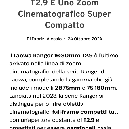
T2.9 È Uno Zoom
Cinematografico Super
Compatto
Di
Fabrizi Alessio
24 Ottobre 2024
Il
Laowa Ranger 16-30mm T2.9
è l’ultimo
arrivato nella linea di zoom
cinematografici della serie Ranger di
Laowa, completando la gamma che già
include i modelli
28-75mm
e
75-180mm
.
Lanciata nel 2023, la serie Ranger si
distingue per offrire obiettivi
cinematografici
full-frame compatti
, tutti
con un’apertura costante di
T2.9
e
progettati per essere
parafocali
, ossia