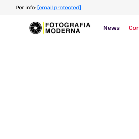
Salta
Per info:
[email protected]
al
contenuto
News
Cor