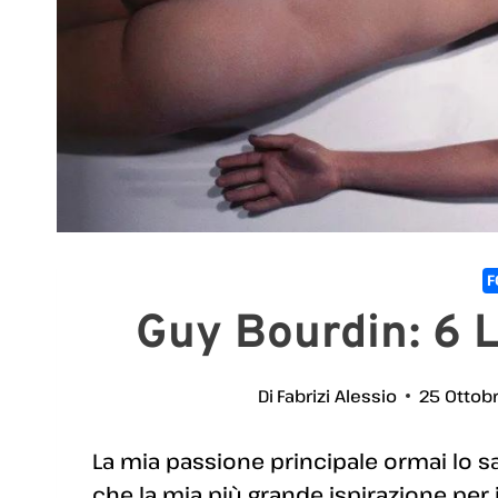
F
Guy Bourdin: 6 L
Di
Fabrizi Alessio
25 Ottob
La mia passione principale ormai lo sap
che la mia più grande ispirazione per 