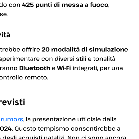
rido con
425 punti di messa a fuoco
,
se.
ità
otrebbe offrire
20 modalità di simulazione
sperimentare con diversi stili e tonalità
eranno
Bluetooth
e
Wi-Fi
integrati, per una
controllo remoto.
evisti
jirumors
, la presentazione ufficiale della
2024
. Questo tempismo consentirebbe a
do degli acquisti natalizi. Non ci sono ancora