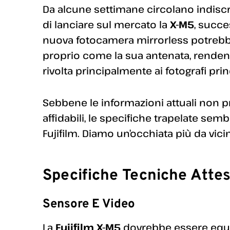
Da alcune settimane circolano indiscre
di lanciare sul mercato la
X-M5
, succe
nuova fotocamera mirrorless potrebbe
proprio come la sua antenata, rendend
rivolta principalmente ai fotografi prin
Sebbene le informazioni attuali non
affidabili, le specifiche trapelate semb
Fujifilm. Diamo un’occhiata più da vici
Specifiche Tecniche Atte
Sensore E Video
La
Fujifilm X-M5
dovrebbe essere equi