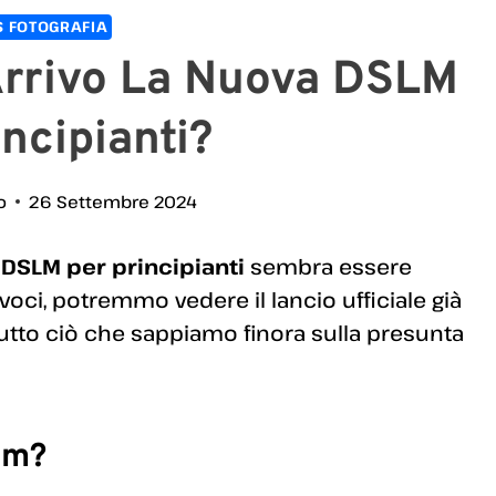
 FOTOGRAFIA
 Arrivo La Nuova DSLM
incipianti?
o
26 Settembre 2024
m DSLM per principianti
sembra essere
oci, potremmo vedere il lancio ufficiale già
utto ciò che sappiamo finora sulla presunta
lm?