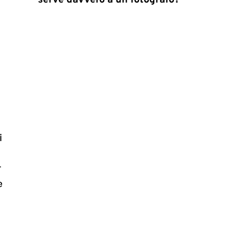
serve davvero a un fotografo?
i
r
e