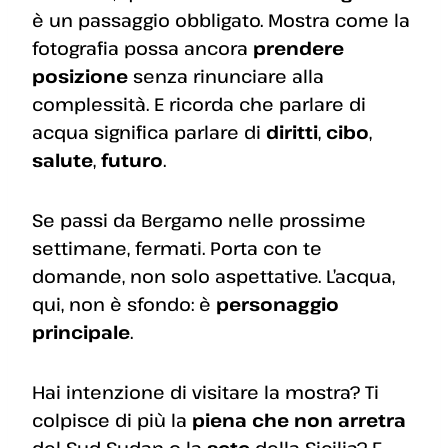
è un passaggio obbligato. Mostra come la
fotografia possa ancora
prendere
posizione
senza rinunciare alla
complessità. E ricorda che parlare di
acqua significa parlare di
diritti
,
cibo
,
salute
,
futuro
.
Se passi da Bergamo nelle prossime
settimane, fermati. Porta con te
domande, non solo aspettative. L’acqua,
qui, non è sfondo: è
personaggio
principale
.
Hai intenzione di visitare la mostra? Ti
colpisce di più la
piena che non arretra
del Sud Sudan o la
sete
della Sicilia? E