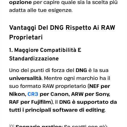
opzione
per capire quale sia la scelta più
adatta alle tue esigenze.
Vantaggi Del DNG Rispetto Ai RAW
Proprietari
1. Maggiore Compatibilità E
Standardizzazione
Uno dei punti di forza del
DNG
è la sua
universalità
. Mentre ogni marchio ha il
suo formato RAW proprietario (
NEF per
Nikon,
CR3
per Canon, ARW per Sony,
RAF per Fujifilm
), il
DNG è supportato da
tutti i principali software di editing
.
💡
Scenario pratico
: Se scatti con più