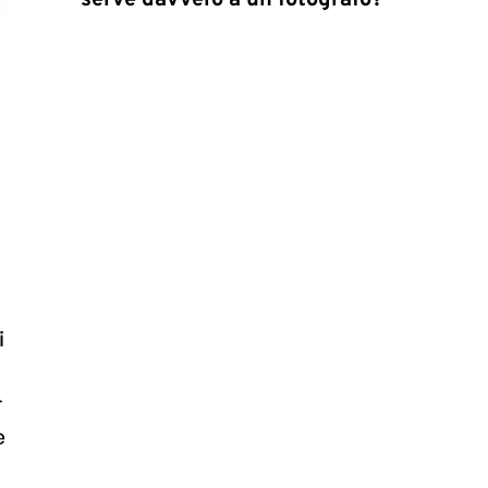
serve davvero a un fotografo?
i
r
e