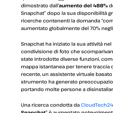
dimostrato dall’
aumento del 488%
de
Snapchat” dopo la sua disponibilità gra
ricerche contenenti la domanda “com
aumentato globalmente del 70% negli 
Snapchat ha iniziato la sua attività n
condivisione di foto che scomparivano
state introdotte diverse funzioni, come le 
mappa istantanea per tenere traccia de
recente, un assistente virtuale basato su
strumento ha generato preoccupazioni 
portando molte persone a disinstallare
Una ricerca condotta da
CloudTech24
Snapchat
” è aumentato notevolmente 