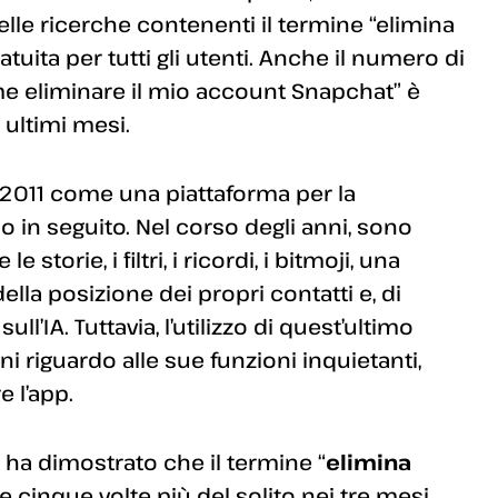
lle ricerche contenenti il termine “elimina
tuita per tutti gli utenti. Anche il numero di
e eliminare il mio account Snapchat” è
ultimi mesi.
el 2011 come una piattaforma per la
 in seguito. Nel corso degli anni, sono
storie, i filtri, i ricordi, i bitmoji, una
lla posizione dei propri contatti e, di
ll’IA. Tuttavia, l’utilizzo di quest’ultimo
riguardo alle sue funzioni inquietanti,
 l’app.
ha dimostrato che il termine “
elimina
cinque volte più del solito nei tre mesi