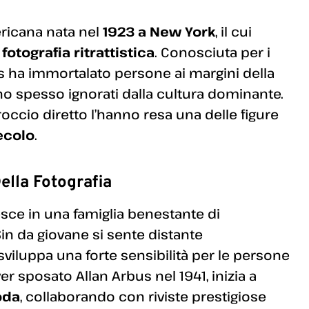
ericana nata nel
1923 a New York
, il cui
a
fotografia ritrattistica
. Conosciuta per i
us ha immortalato persone ai margini della
o spesso ignorati dalla cultura dominante.
proccio diretto l’hanno resa una delle figure
ecolo
.
Della Fotografia
sce in una famiglia benestante di
n da giovane si sente distante
e sviluppa una forte sensibilità per le persone
r sposato Allan Arbus nel 1941, inizia a
oda
, collaborando con riviste prestigiose