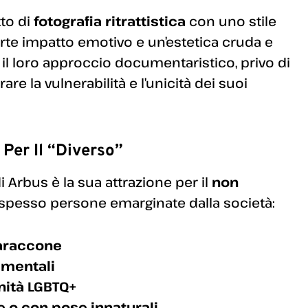
tto di
fotografia ritrattistica
con uno stile
orte impatto emotivo e un’estetica cruda e
er il loro approccio documentaristico, privo di
are la vulnerabilità e l’unicità dei suoi
 Per Il “diverso”
 Arbus è la sua attrazione per il
non
o spesso persone emarginate dalla società:
baraccone
 mentali
nità LGBTQ+
e o con pose innaturali