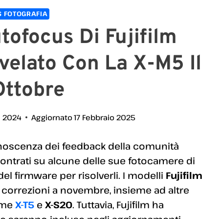
 FOTOGRAFIA
utofocus Di Fujifilm
velato Con La X-M5 Il
Ottobre
e 2024
Aggiornato
17 Febbraio 2025
onoscenza dei feedback della comunità
contrati su alcune delle sue fotocamere di
 firmware per risolverli. I modelli
Fujifilm
 correzioni a novembre, insieme ad altre
ome
X-T5
e
X-S20
. Tuttavia, Fujifilm ha