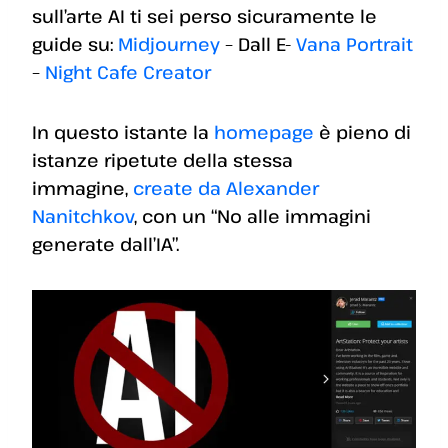
sull’arte AI ti sei perso sicuramente le
guide su:
Midjourney
– Dall E-
Vana Portrait
–
Night Cafe Creator
In questo istante la
homepage
è pieno di
istanze ripetute della stessa
immagine,
create da Alexander
Nanitchkov
, con un “No alle immagini
generate dall’IA”.