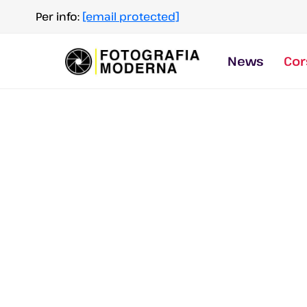
Salta
Per info:
[email protected]
al
contenuto
News
Cor