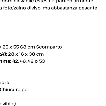
eriore elevabile estesa. È particolarmente
una foto/zaino diviso, ma abbastanza pesante
x 25 x 55-68 cm Scomparto
A):
28 x 16 x 38 cm
amma:
42, 46, 49 o 53
iore
i Chiusura per
ovibile)