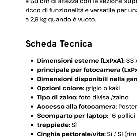
a 68 cm di altezza con la sezione sup
ricco di funzionalità e versatile per 
a 2,9 kg quando è vuoto.
Scheda Tecnica
Dimensioni esterne (LxPxA):
33 
principale per fotocamera (LxPx
Dimensioni disponibili nella g
Opzioni colore:
grigio o kaki
Tipo di zaino:
foto divisa /zaino
Accesso alla fotocamera:
Poster
Scomparto per laptop:
16 pollic
treppiede:
Sì
Cinghia pettorale/vita:
Sì / Sì (rim