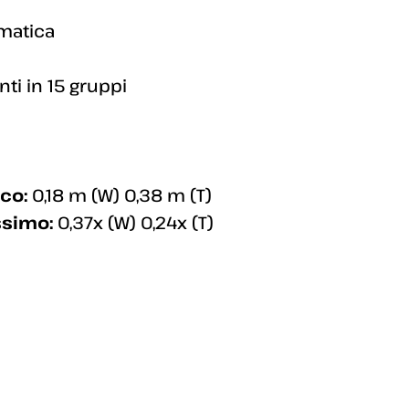
matica
ti in 15 gruppi
co:
0,18 m (W) 0,38 m (T)
ssimo:
0,37x (W) 0,24x (T)