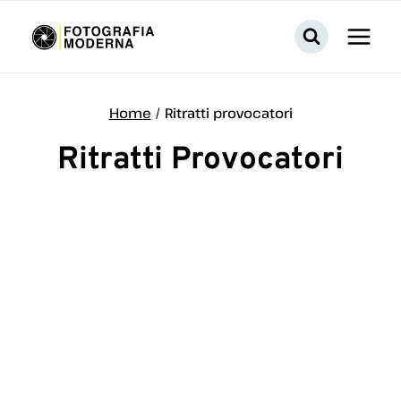
Salta
al
contenuto
Home
/
Ritratti provocatori
Ritratti Provocatori