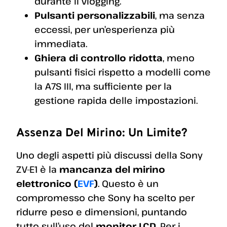
durante il vlogging.
Pulsanti personalizzabili
, ma senza
eccessi, per un’esperienza più
immediata.
Ghiera di controllo ridotta
, meno
pulsanti fisici rispetto a modelli come
la A7S III, ma sufficiente per la
gestione rapida delle impostazioni.
Assenza Del Mirino: Un Limite?
Uno degli aspetti più discussi della Sony
ZV-E1 è la
mancanza del mirino
elettronico (
EVF
)
. Questo è un
compromesso che Sony ha scelto per
ridurre peso e dimensioni, puntando
tutto sull’uso del
monitor LCD
. Per i