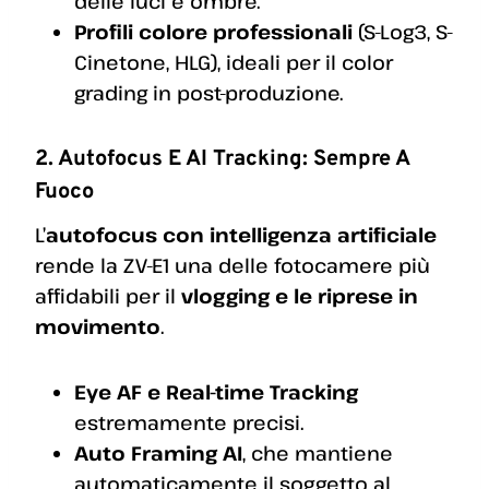
delle luci e ombre.
Profili colore professionali
(S-Log3, S-
Cinetone, HLG), ideali per il color
grading in post-produzione.
2. Autofocus E AI Tracking: Sempre A
Fuoco
L’
autofocus con intelligenza artificiale
rende la ZV-E1 una delle fotocamere più
affidabili per il
vlogging e le riprese in
movimento
.
Eye AF e Real-time Tracking
estremamente precisi.
Auto Framing AI
, che mantiene
automaticamente il soggetto al