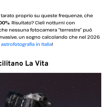
, tarato proprio su queste frequenze, che
00%
. Risultato? Cieli notturni con
e che nessuna fotocamera “terrestre” può
invasive, un sogno calcolando che nel 2026
astrofotografia in Italia
!
cilitano La Vita