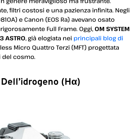
un genere meraviglioso ma frustrante.
 filtri costosi e una pazienza infinita. Negli
(D810A) e Canon (EOS Ra) avevano osato
e, rigorosamente Full Frame. Oggi,
OM SYSTEM
3 ASTRO
, già elogiata nei
principali blog di
rless Micro Quattro Terzi (MFT) progettata
i del cosmo.
 Dell’idrogeno (Hα)