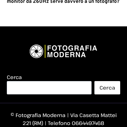
monitor da 260Hz serve davvero a un fotografo?
Cerca
Cerca
© Fotografia Moderna | Via Casetta Mattei
221 (RM) | Telefono 0664497468