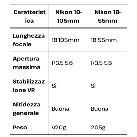
Caratterist
Nikon 18-
Nikon 18-
ica
105mm
55mm
Lunghezza
18-105mm
18-55mm
focale
Apertura
f/3.5-5.6
f/3.5-5.6
massima
Stabilizzaz
Sì
Sì
ione VR
Nitidezza
Buona
Buona
generale
Peso
420g
205g