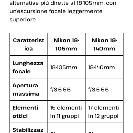
alternative più dirette al 18-105mm, con
un’escursione focale leggermente
superiore.
Caratterist
Nikon 18-
Nikon 18-
ica
105mm
140mm
Lunghezza
18-105mm
18-140mm
focale
Apertura
f/3.5-5.6
f/3.5-5.6
massima
Elementi
15 elementi
17 elementi
ottici
in 11 gruppi
in 12 gruppi
Stabilizzaz