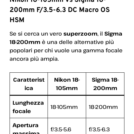
Nikon 18-105mm Vs Sigma 18-
200mm F/3.5-6.3 DC Macro OS
HSM
Se si cerca un vero
superzoom
, il
Sigma
18-200mm
è una delle alternative più
popolari per chi vuole una gamma focale
ancora più ampia.
Caratterist
Nikon 18-
Sigma 18-
ica
105mm
200mm
Lunghezza
18-105mm
18-200mm
focale
Apertura
f/3.5-5.6
f/3.5-6.3
massima