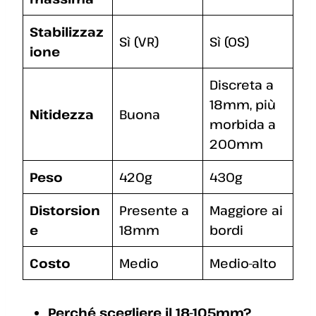
Stabilizzaz
Sì (VR)
Sì (OS)
ione
Discreta a
18mm, più
Nitidezza
Buona
morbida a
200mm
Peso
420g
430g
Distorsion
Presente a
Maggiore ai
e
18mm
bordi
Costo
Medio
Medio-alto
Perché scegliere il 18-105mm?