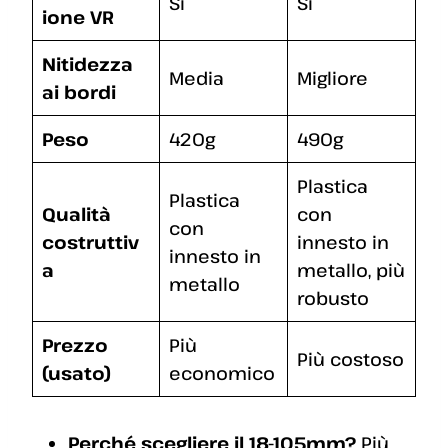
Sì
Sì
ione VR
Nitidezza
Media
Migliore
ai bordi
Peso
420g
490g
Plastica
Plastica
Qualità
con
con
costruttiv
innesto in
innesto in
a
metallo, più
metallo
robusto
Prezzo
Più
Più costoso
(usato)
economico
Perché scegliere il 18-105mm?
Più