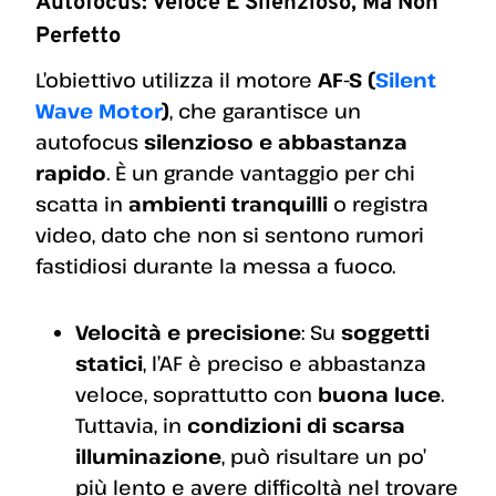
Autofocus: Veloce E Silenzioso, Ma Non
Perfetto
L’obiettivo utilizza il motore
AF-S (
Silent
Wave Motor
)
, che garantisce un
autofocus
silenzioso e abbastanza
rapido
. È un grande vantaggio per chi
scatta in
ambienti tranquilli
o registra
video, dato che non si sentono rumori
fastidiosi durante la messa a fuoco.
Velocità e precisione
: Su
soggetti
statici
, l’AF è preciso e abbastanza
veloce, soprattutto con
buona luce
.
Tuttavia, in
condizioni di scarsa
illuminazione
, può risultare un po’
più lento e avere difficoltà nel trovare