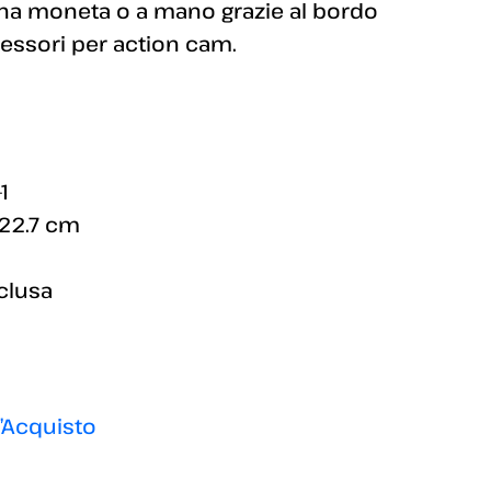
una moneta o a mano grazie al bordo
ccessori per action cam.
1
 22.7 cm
clusa
l’Acquisto