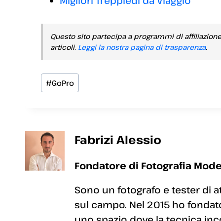
Migliori Treppiedi da Viaggio
Questo sito partecipa a programmi di affiliazion
articoli.
Leggi la nostra pagina di trasparenza
.
Tag
#
GoPro
articolo:
Fabrizi Alessio
Fondatore di Fotografia Mode
Sono un fotografo e tester di a
sul campo. Nel 2015 ho fondato
uno spazio dove la tecnica inc