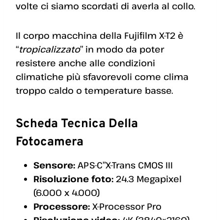
volte ci siamo scordati di averla al collo.
Il corpo macchina della Fujifilm X-T2 è
“
tropicalizzato
” in modo da poter
resistere anche alle condizioni
climatiche più sfavorevoli come clima
troppo caldo o temperature basse.
Scheda Tecnica Della
Fotocamera
Sensore:
APS-C”X-Trans CMOS III
Risoluzione foto:
24.3 Megapixel
(6.000 x 4.000)
Processore:
X-Processor Pro
Risoluzione video:
4K (3840×2160)