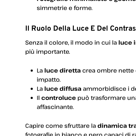
simmetrie e forme.
Il Ruolo Della Luce E Del Contras
Senza il colore, il modo in cui la
luce 
più importante.
La
luce diretta
crea ombre nette e
impatto.
La
luce diffusa
ammorbidisce i det
Il
controluce
può trasformare una
affascinante.
Capire come sfruttare la
dinamica tr
fotografie in bianco e nero capaci di