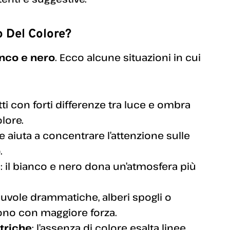
o Del Colore?
nco e nero
. Ecco alcune situazioni in cui
etti con forti differenze tra luce e ombra
olore.
re aiuta a concentrare l’attenzione sulle
.
e
: il bianco e nero dona un’atmosfera più
nuvole drammatiche, alberi spogli o
gono con maggiore forza.
triche
: l’assenza di colore esalta linee,