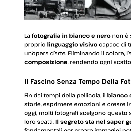
La
fotografia in bianco e nero
non è s
proprio
linguaggio visivo
capace di 
un’opera d’arte. Eliminando il colore, 
composizione
, rendendo ogni scatto
Il Fascino Senza Tempo Della Fo
Fin dai tempi della pellicola, il
bianco 
storie, esprimere emozioni e creare i
oggi, molti fotografi scelgono questo 
loro scatti.
Il segreto sta nel saper g
fondamentali per creare immagini pot