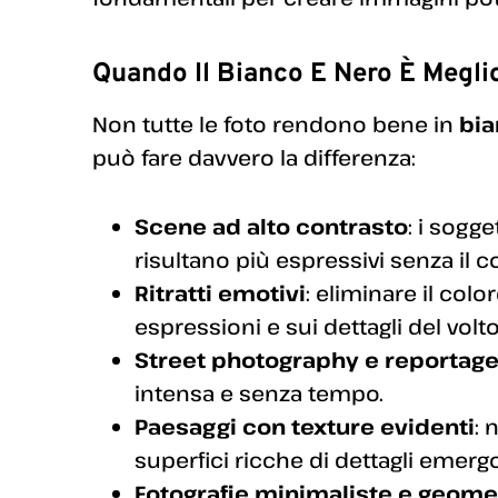
Quando Il Bianco E Nero È Megli
Non tutte le foto rendono bene in
bia
può fare davvero la differenza:
Scene ad alto contrasto
: i sogg
risultano più espressivi senza il c
Ritratti emotivi
: eliminare il colo
espressioni e sui dettagli del volto
Street photography e reportag
intensa e senza tempo.
Paesaggi con texture evidenti
: 
superfici ricche di dettagli emer
Fotografie minimaliste e geome