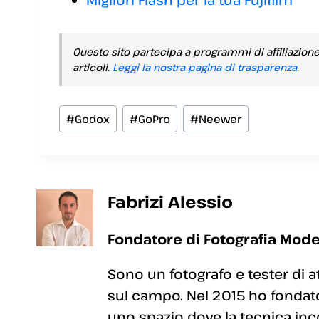
Questo sito partecipa a programmi di affiliazion
articoli.
Leggi la nostra pagina di trasparenza
.
Tag
#
Godox
#
GoPro
#
Neewer
articolo:
Fabrizi Alessio
Fondatore di Fotografia Mode
Sono un fotografo e tester di a
sul campo. Nel 2015 ho fondato
uno spazio dove la tecnica inc