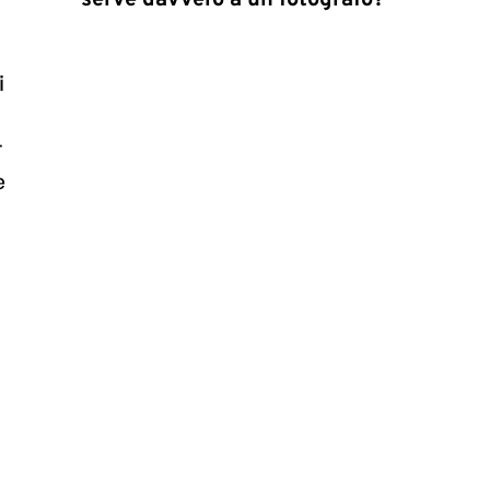
serve davvero a un fotografo?
i
r
e