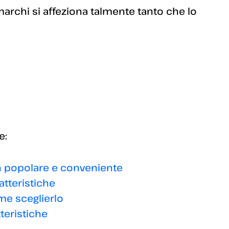
archi si affeziona talmente tanto che lo
e:
sh popolare e conveniente
tteristiche
me sceglierlo
teristiche